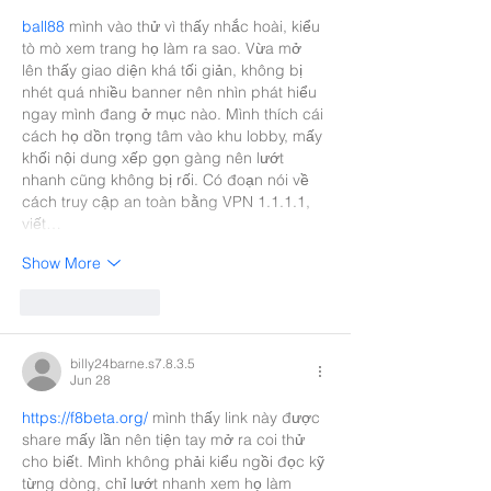
ball88
 mình vào thử vì thấy nhắc hoài, kiểu 
tò mò xem trang họ làm ra sao. Vừa mở 
lên thấy giao diện khá tối giản, không bị 
nhét quá nhiều banner nên nhìn phát hiểu 
ngay mình đang ở mục nào. Mình thích cái 
cách họ dồn trọng tâm vào khu lobby, mấy 
khối nội dung xếp gọn gàng nên lướt 
nhanh cũng không bị rối. Có đoạn nói về 
cách truy cập an toàn bằng VPN 1.1.1.1, 
viết…
Show More
Like
Reply
billy24barne.s7.8.3.5
Jun 28
https://f8beta.org/
 mình thấy link này được 
share mấy lần nên tiện tay mở ra coi thử 
cho biết. Mình không phải kiểu ngồi đọc kỹ 
từng dòng, chỉ lướt nhanh xem họ làm 