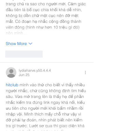
trang chủ ra sao cho người mới. Cảm giác 
đầu tiên là bố cục chia khối khá dễ nhìn, 
không bị dồn chữ một cục nên đỡ mệt 
mắt. Có đoạn họ nhắc cộng đồng thành 
viên đông (hình như hơn 10 triệu gì đó) 
nên mình…
Show More
Like
Reply
lydiaharve.y50.4.4.4
Jun 25
hitclub
 mình vào thử cho biết vì thấy nhiều 
người nhắc, chứ cũng không định tìm hiểu 
sâu. Vừa mở trang lên là thấy họ để phần 
nhắc kiểm tra đúng link ngay khá nổi, kiểu 
ưu tiên cho người mới khỏi bấm nhầm rồi 
nhập vội. Mình thích mấy chỗ như vậy vì 
đỡ phải tự đoán, nhìn phát biết nên kiểm 
tra gì trước. Lướt sơ qua thì giao diện khá 