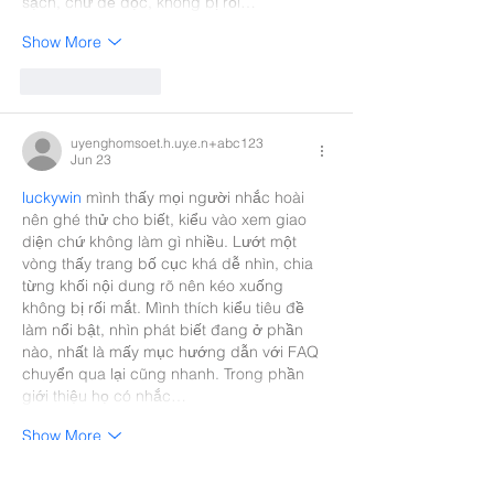
sạch, chữ dễ đọc, không bị rối…
Show More
Like
Reply
uyenghomsoet.h.uy.e.n+abc123
Jun 23
luckywin
 mình thấy mọi người nhắc hoài 
nên ghé thử cho biết, kiểu vào xem giao 
diện chứ không làm gì nhiều. Lướt một 
vòng thấy trang bố cục khá dễ nhìn, chia 
từng khối nội dung rõ nên kéo xuống 
không bị rối mắt. Mình thích kiểu tiêu đề 
làm nổi bật, nhìn phát biết đang ở phần 
nào, nhất là mấy mục hướng dẫn với FAQ 
chuyển qua lại cũng nhanh. Trong phần 
giới thiệu họ có nhắc…
Show More
Like
Reply