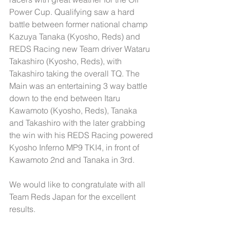
Power Cup. Qualifying saw a hard 
battle between former national champ 
Kazuya Tanaka (Kyosho, Reds) and 
REDS Racing new Team driver Wataru 
Takashiro (Kyosho, Reds), with 
Takashiro taking the overall TQ. The 
Main was an entertaining 3 way battle 
down to the end between Itaru 
Kawamoto (Kyosho, Reds), Tanaka 
and Takashiro with the later grabbing 
the win with his REDS Racing powered 
Kyosho Inferno MP9 TKI4, in front of 
Kawamoto 2nd and Tanaka in 3rd.
We would like to congratulate with all 
Team Reds Japan for the excellent 
results.