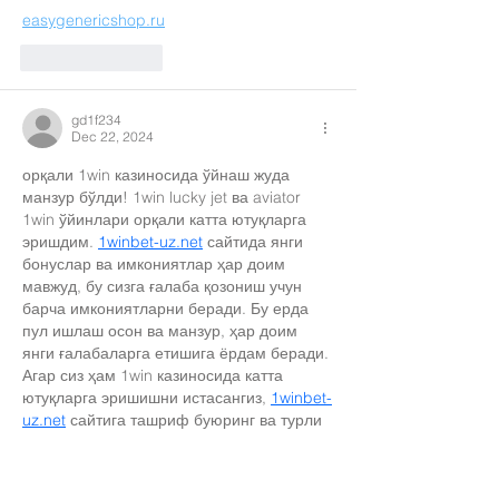
easygenericshop.ru
Like
Reply
gd1f234
Dec 22, 2024
орқали 1win казиносида ўйнаш жуда 
манзур бўлди! 1win lucky jet ва aviator 
1win ўйинлари орқали катта ютуқларга 
эришдим. 
1winbet-uz.net
 сайтида янги 
бонуслар ва имкониятлар ҳар доим 
мавжуд, бу сизга ғалаба қозониш учун 
барча имкониятларни беради. Бу ерда 
пул ишлаш осон ва манзур, ҳар доим 
янги ғалабаларга етишига ёрдам беради. 
Агар сиз ҳам 1win казиносида катта 
ютуқларга эришишни истасангиз, 
1winbet-
uz.net
 сайтига ташриф буюринг ва турли 
хил ўйинларни синаб кўринг!
Like
Reply