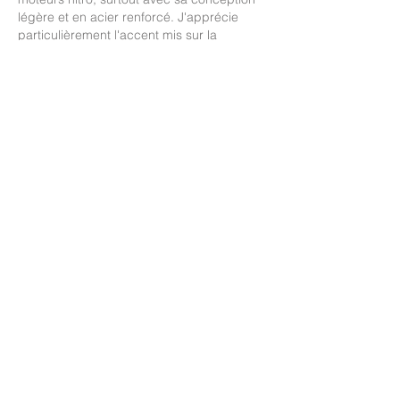
légère et en acier renforcé. J'apprécie 
particulièrement l'accent mis sur la 
précision CNC, qui garantit un ajustement 
parfait lors de l'entretien. Cela me rappelle 
l'importance des outils de qualité dans 
d'autres domaines, comme la gestion des 
builds dans les jeux, par exemple sur 
Abyssus
. Avez-vous des conseils pour 
l'entretien des roulements que vous 
pourriez partager?
Like
Reply
Kitto Knerr
Jul 27
Great to see Reds Racing improving their 
tool kit with new materials. I especially 
appreciate that the puller and presser are 
designed for both front and rear bearings, 
making engine maintenance much easier. 
Librarian Game
 is a fun diversion, but this 